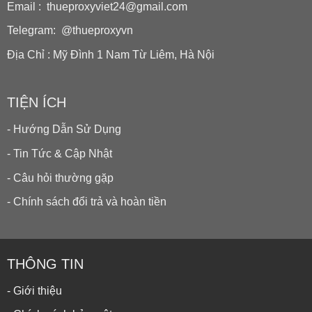
Email : thueproxyviet24@gmail.com
Telegram: @thueproxyvn
Địa Chỉ : Mỹ Đình 1 Nam Từ Liêm, Hà Nội
TIỆN ÍCH
- Hướng Dẫn Sử Dụng
- Tin Tức & Cập Nhật
- Câu hỏi thường gặp
- Chính sách đổi trả và hoàn tiền
THÔNG TIN
- Giới thiệu