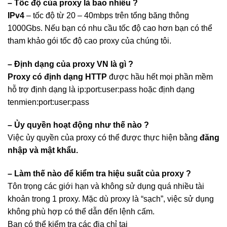
– Tốc độ của proxy là bao nhiêu ?
IPv4
– tốc độ từ 20 – 40mbps trên tổng băng thông
1000Gbs. Nếu bạn có nhu cầu tốc độ cao hơn bạn có thể
tham khảo gói tốc độ cao proxy của chúng tôi.
– Định dạng của proxy VN là gì ?
Proxy có định dạng HTTP
được hầu hết mọi phần mềm
hỗ trợ định dạng là ip:port:user:pass hoặc định dạng
tenmien:port:user:pass
– Ủy quyền hoạt động như thế nào ?
Việc ủy ​​quyền của proxy có thể được thực hiện bằng
đăng
nhập và mật khẩu
.
– Làm thế nào để kiểm tra hiệu suất của proxy ?
Tôn trọng các giới hạn và không sử dụng quá nhiều tài
khoản trong 1 proxy. Mặc dù proxy là “sạch”, việc sử dụng
không phù hợp có thể dẫn đến lệnh cấm.
Bạn có thể kiểm tra các địa chỉ tại