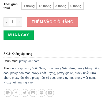
Thời gian
1 tháng
12 tháng
3 tháng
6 tháng
thuê
Mua Proxy Việt Nam Giá Rẻ Loại HTTP IPv4, Bảo Mật Cao, Hỗ Tr
THÊM VÀO GIỎ HÀNG
MUA NGAY
SKU:
Không áp dụng
Danh mục:
proxy việt nam
Thẻ:
cung cấp proxy Việt Nam
,
mua proxy Việt Nam
,
proxy băng thông
cao
,
proxy bảo mật
,
proxy chất lượng
,
proxy giá rẻ
,
proxy nhiều lựa
chọn
,
proxy ổn định
,
proxy tốc độ cao
,
proxy uy tín
,
proxy việt nam
,
Proxy việt nam giá rẻ