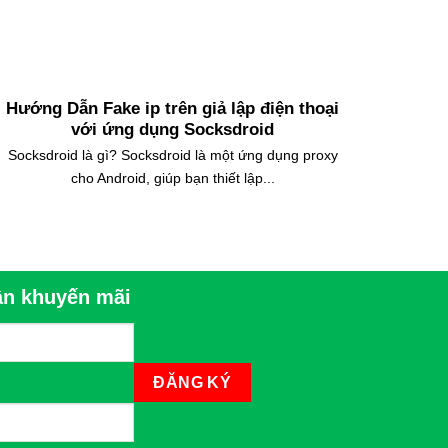
Hướng Dẫn Fake ip trên giả lập điện thoại
Hướng
với ứng dụng Socksdroid
Socksdroid là gì? Socksdroid là một ứng dụng proxy
Hướng d
cho Android, giúp bạn thiết lập...
n khuyến mãi