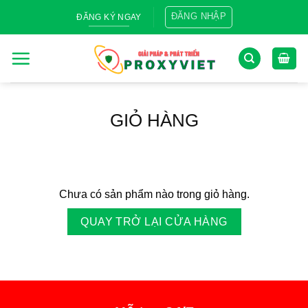
Skip
ĐĂNG NHẬP
ĐĂNG KÝ NGAY
to
content
GIỎ HÀNG
Chưa có sản phẩm nào trong giỏ hàng.
QUAY TRỞ LẠI CỬA HÀNG