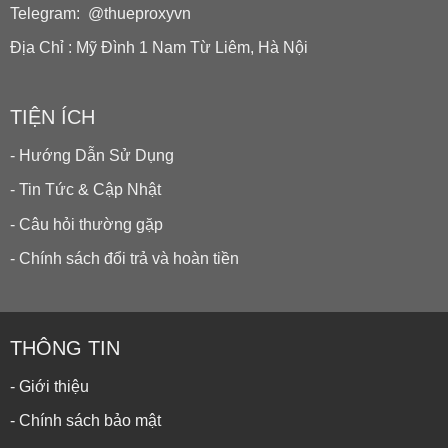
Telegram: @thueproxyvn
Địa Chỉ : Mỹ Đình 1 Nam Từ Liêm, Hà Nội
TIỆN ÍCH
- Hướng Dẫn Sử Dụng
- Tin Tức & Cập Nhật
- Câu hỏi thường gặp
- Chính sách đổi trả và hoàn tiền
THÔNG TIN
- Giới thiệu
- Chính sách bảo mật