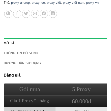
Thẻ:
proxy airdrop
,
proxy ico
,
proxy việt
,
proxy việt nam
,
proxy vn
MÔ TẢ
THÔNG TIN BỔ SUNG
HƯỚNG DẪN SỬ DỤNG
Bảng giá
Gói mua
5 Proxy
Giá 1 Proxy/1 tháng
60.000đ