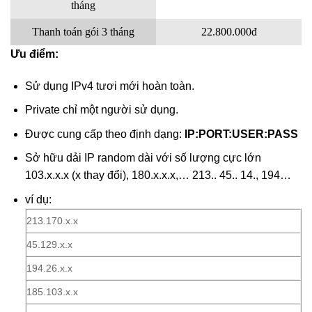
tháng
Thanh toán gói 3 tháng
22.800.000đ
Ưu điểm:
Sử dụng IPv4 tươi mới hoàn toàn.
Private chỉ một người sử dụng.
Được cung cấp theo định dạng:
IP:PORT:USER:PASS
Sở hữu dải IP random dài với số lượng cực lớn
103.x.x.x (x thay đổi), 180.x.x.x,… 213.. 45.. 14., 194…
ví dụ:
213.170.x.x
45.129.x.x
194.26.x.x
185.103.x.x