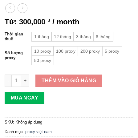
Từ:
300,000
/ month
₫
Thời gian
1 tháng
12 tháng
3 tháng
6 tháng
thuê
10 proxy
100 proxy
200 proxy
5 proxy
Số lượng
proxy
50 proxy
Cung cấp gói Private Proxy Việt Nam HTTP Tốc Độ Cao chuyên ch
THÊM VÀO GIỎ HÀNG
MUA NGAY
SKU:
Không áp dụng
Danh mục:
proxy việt nam