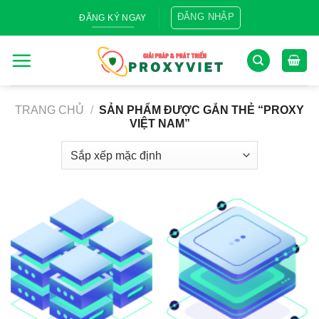
Skip
ĐĂNG NHẬP
ĐĂNG KÝ NGAY
to
content
TRANG CHỦ
/
SẢN PHẨM ĐƯỢC GẮN THẺ “PROXY
VIỆT NAM”