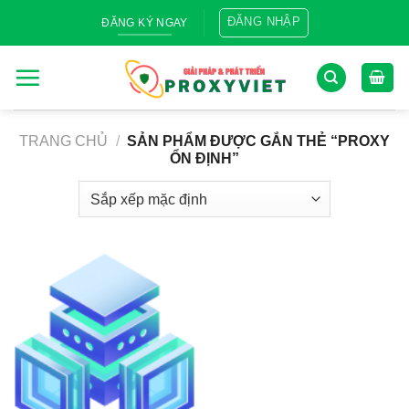
Skip
ĐĂNG NHẬP
ĐĂNG KÝ NGAY
to
content
TRANG CHỦ
/
SẢN PHẨM ĐƯỢC GẮN THẺ “PROXY
ỔN ĐỊNH”