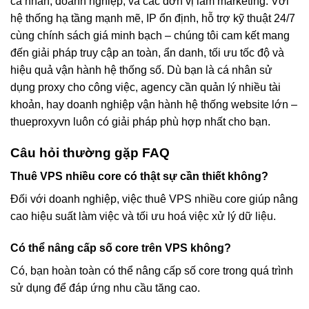
cá nhân, doanh nghiệp, và các đơn vị làm marketing. Với
hệ thống hạ tầng mạnh mẽ, IP ổn định, hỗ trợ kỹ thuật 24/7
cùng chính sách giá minh bạch – chúng tôi cam kết mang
đến giải pháp truy cập an toàn, ẩn danh, tối ưu tốc độ và
hiệu quả vận hành hệ thống số. Dù bạn là cá nhân sử
dụng proxy cho công việc, agency cần quản lý nhiều tài
khoản, hay doanh nghiệp vận hành hệ thống website lớn –
thueproxyvn luôn có giải pháp phù hợp nhất cho bạn.
Câu hỏi thường gặp FAQ
Thuê VPS nhiều core có thật sự cần thiết không?
Đối với doanh nghiệp, việc thuê VPS nhiều core giúp nâng
cao hiệu suất làm việc và tối ưu hoá việc xử lý dữ liệu.
Có thể nâng cấp số core trên VPS không?
Có, bạn hoàn toàn có thể nâng cấp số core trong quá trình
sử dụng để đáp ứng nhu cầu tăng cao.