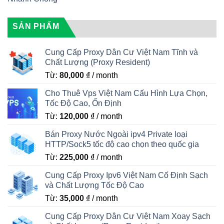
SẢN PHẨM
Cung Cấp Proxy Dân Cư Việt Nam Tĩnh và
Chất Lượng (Proxy Resident)
Từ:
80,000
₫
/ month
Cho Thuê Vps Việt Nam Cấu Hình Lựa Chọn,
Tốc Độ Cao, Ổn Định
Từ:
120,000
₫
/ month
Bán Proxy Nước Ngoài ipv4 Private loại
HTTP/Sock5 tốc độ cao chọn theo quốc gia
Từ:
225,000
₫
/ month
Cung Cấp Proxy Ipv6 Việt Nam Cố Định Sạch
và Chất Lượng Tốc Độ Cao
Từ:
35,000
₫
/ month
Cung Cấp Proxy Dân Cư Việt Nam Xoay Sạch