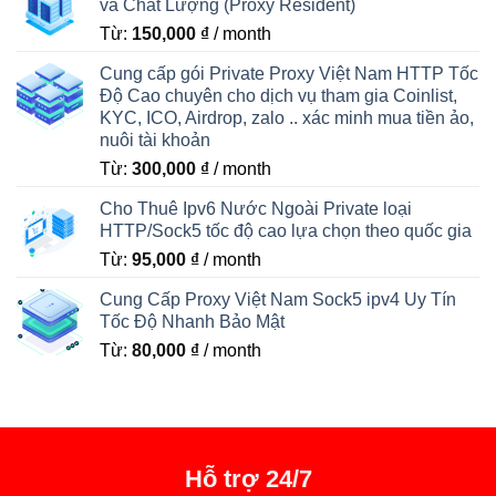
và Chất Lượng (Proxy Resident)
Từ:
150,000
₫
/ month
Cung cấp gói Private Proxy Việt Nam HTTP Tốc
Độ Cao chuyên cho dịch vụ tham gia Coinlist,
KYC, ICO, Airdrop, zalo .. xác minh mua tiền ảo,
nuôi tài khoản
Từ:
300,000
₫
/ month
Cho Thuê Ipv6 Nước Ngoài Private loại
HTTP/Sock5 tốc độ cao lựa chọn theo quốc gia
Từ:
95,000
₫
/ month
Cung Cấp Proxy Việt Nam Sock5 ipv4 Uy Tín
Tốc Độ Nhanh Bảo Mật
Từ:
80,000
₫
/ month
Hỗ trợ 24/7