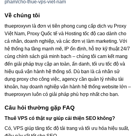
pham/cho-thue-vps-viet-nam
Về chúng tôi
thueproxyvn là đơn vị tiên phong cung cấp dịch vụ Proxy
Việt Nam, Proxy Quốc tế và Hosting tốc độ cao dành cho
cá nhân, doanh nghiệp, và các đơn vị làm marketing. Với
hệ thống hạ tầng mạnh mẽ, IP ổn định, hỗ trợ kỹ thuật 24/7
cùng chính sách giá minh bạch – chúng tôi cam kết mang
đến giải pháp truy cập an toàn, ẩn danh, tối ưu tốc độ và
hiệu quả vận hành hệ thống số. Dù bạn là cá nhân sử
dụng proxy cho công việc, agency cần quản lý nhiều tài
khoản, hay doanh nghiệp vận hành hệ thống website lớn –
thueproxyvn luôn có giải pháp phù hợp nhất cho bạn.
Câu hỏi thường gặp FAQ
Thuê VPS có thật sự giúp cải thiện SEO không?
Có, VPS giúp tăng tốc độ tải trang và tối ưu hóa hiệu suất,
điều này rất tốt cho SEO.