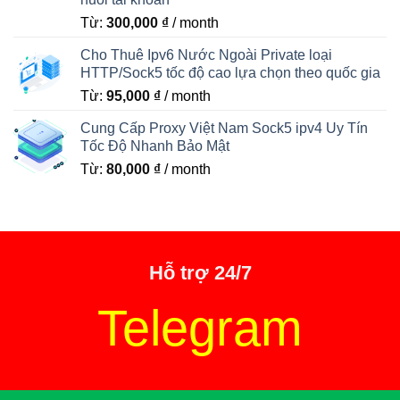
Từ:
300,000
₫
/ month
Cho Thuê Ipv6 Nước Ngoài Private loại
HTTP/Sock5 tốc độ cao lựa chọn theo quốc gia
Từ:
95,000
₫
/ month
Cung Cấp Proxy Việt Nam Sock5 ipv4 Uy Tín
Tốc Độ Nhanh Bảo Mật
Từ:
80,000
₫
/ month
Hỗ trợ 24/7
Telegram