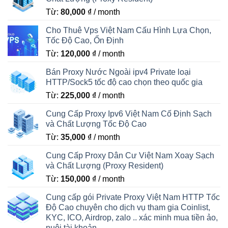
Từ:
80,000
₫
/ month
Cho Thuê Vps Việt Nam Cấu Hình Lựa Chọn,
Tốc Độ Cao, Ổn Định
Từ:
120,000
₫
/ month
Bán Proxy Nước Ngoài ipv4 Private loại
HTTP/Sock5 tốc độ cao chọn theo quốc gia
Từ:
225,000
₫
/ month
Cung Cấp Proxy Ipv6 Việt Nam Cố Định Sạch
và Chất Lượng Tốc Độ Cao
Từ:
35,000
₫
/ month
Cung Cấp Proxy Dân Cư Việt Nam Xoay Sạch
và Chất Lượng (Proxy Resident)
Từ:
150,000
₫
/ month
Cung cấp gói Private Proxy Việt Nam HTTP Tốc
Độ Cao chuyên cho dịch vụ tham gia Coinlist,
KYC, ICO, Airdrop, zalo .. xác minh mua tiền ảo,
nuôi tài khoản