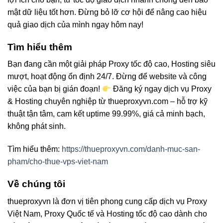
mật dữ liệu tốt hơn. Đừng bỏ lỡ cơ hội để nâng cao hiệu
quả giao dịch của mình ngay hôm nay!
Tìm hiểu thêm
Bạn đang cần một giải pháp Proxy tốc độ cao, Hosting siêu
mượt, hoạt động ổn định 24/7. Đừng để website và công
việc của bạn bị gián đoạn!
Đăng ký ngay dịch vụ Proxy
& Hosting chuyên nghiệp từ thueproxyvn.com – hỗ trợ kỹ
thuật tận tâm, cam kết uptime 99.99%, giá cả minh bạch,
không phát sinh.
Tìm hiểu thêm:
https://thueproxyvn.com/danh-muc-san-
pham/cho-thue-vps-viet-nam
Về chúng tôi
thueproxyvn là đơn vị tiên phong cung cấp dịch vụ Proxy
Việt Nam, Proxy Quốc tế và Hosting tốc độ cao dành cho