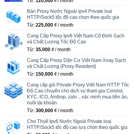
Từ:
120,000
₫
/ month
Bán Proxy Nước Ngoài ipv4 Private loại
HTTP/Sock5 tốc độ cao chọn theo quốc gia
Từ:
225,000
₫
/ month
Cung Cấp Proxy Ipv6 Việt Nam Cố Định Sạch
và Chất Lượng Tốc Độ Cao
Từ:
35,000
₫
/ month
Cung Cấp Proxy Dân Cư Việt Nam Xoay Sạch
và Chất Lượng (Proxy Resident)
Từ:
150,000
₫
/ month
Cung cấp gói Private Proxy Việt Nam HTTP Tốc
Độ Cao chuyên cho dịch vụ tham gia Coinlist,
KYC, ICO, Airdrop, zalo .. xác minh mua tiền ảo,
nuôi tài khoản
Từ:
300,000
₫
/ month
Cho Thuê Ipv6 Nước Ngoài Private loại
HTTP/Sock5 tốc độ cao lựa chọn theo quốc gia