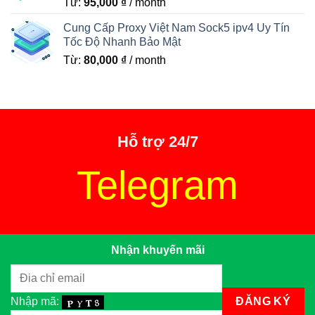
Từ:
95,000
₫
/ month
Cung Cấp Proxy Việt Nam Sock5 ipv4 Uy Tín
Tốc Độ Nhanh Bảo Mật
Từ:
80,000
₫
/ month
Hỗ trợ 24/7
Telegram
Nhận khuyến mãi
Nhập mã: