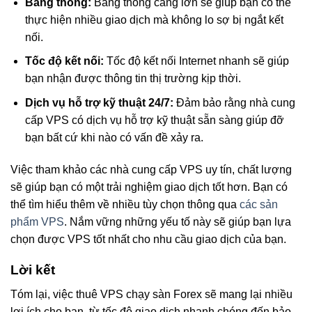
Băng thông:
Băng thông càng lớn sẽ giúp bạn có thể
thực hiện nhiều giao dịch mà không lo sợ bị ngắt kết
nối.
Tốc độ kết nối:
Tốc độ kết nối Internet nhanh sẽ giúp
bạn nhận được thông tin thị trường kịp thời.
Dịch vụ hỗ trợ kỹ thuật 24/7:
Đảm bảo rằng nhà cung
cấp VPS có dịch vụ hỗ trợ kỹ thuật sẵn sàng giúp đỡ
bạn bất cứ khi nào có vấn đề xảy ra.
Việc tham khảo các nhà cung cấp VPS uy tín, chất lượng
sẽ giúp bạn có một trải nghiệm giao dịch tốt hơn. Bạn có
thể tìm hiểu thêm về nhiều tùy chọn thông qua
các sản
phẩm VPS
. Nắm vững những yếu tố này sẽ giúp bạn lựa
chọn được VPS tốt nhất cho nhu cầu giao dịch của bạn.
Lời kết
Tóm lại, việc thuê VPS chạy sàn Forex sẽ mang lại nhiều
lợi ích cho bạn, từ tốc độ giao dịch nhanh chóng đến bảo