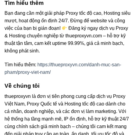
Tìm hiểu thêm
Bạn đang cần một giải pháp Proxy tốc độ cao, Hosting siêu
mượt, hoạt động ổn định 24/7. Đừng để website và công
việc của bạn bị gián đoạn!
Đăng ký ngay dịch vụ Proxy
& Hosting chuyên nghiệp từ thueproxyvn.com – hỗ trợ kỹ
thuật tận tâm, cam kết uptime 99.99%, giá cả minh bạch,
không phát sinh.
Tìm hiểu thêm:
https://thueproxyvn.com/danh-muc-san-
pham/proxy-viet-nam/
Về chúng tôi
thueproxyvn là đơn vị tiên phong cung cấp dịch vụ Proxy
Việt Nam, Proxy Quốc tế và Hosting tốc độ cao dành cho
cá nhân, doanh nghiệp, và các đơn vị làm marketing. Với
hệ thống hạ tầng mạnh mẽ, IP ổn định, hỗ trợ kỹ thuật 24/7
cùng chính sách giá minh bạch – chúng tôi cam kết mang
đến giải pháp truy cập an toàn, ẩn danh, tối ưu tốc độ và