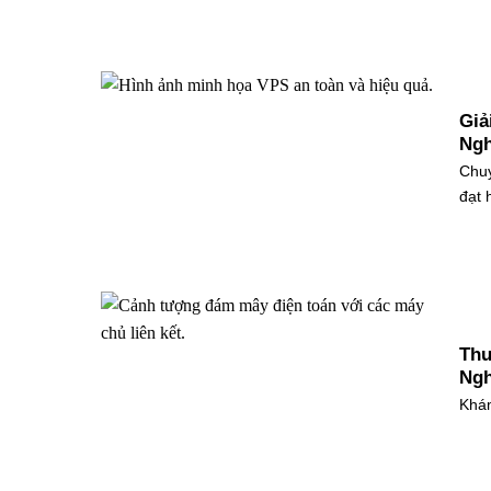
Giả
Ngh
Chuy
đạt h
Thu
Ngh
Khám