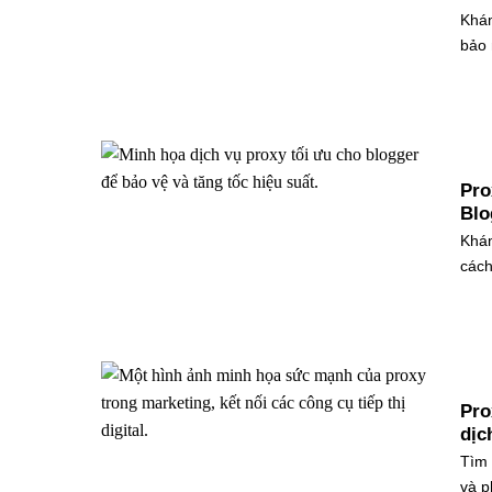
Khám
bảo 
Pro
Blo
Khám
cách
Pro
dịc
Tìm 
và p