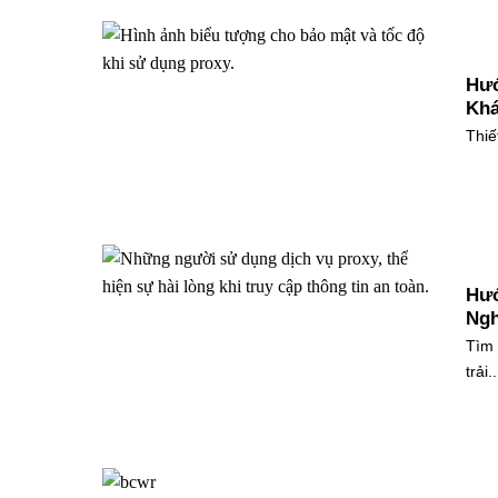
Hướ
Khá
Thiế
Hướ
Ngh
Tìm 
trải..