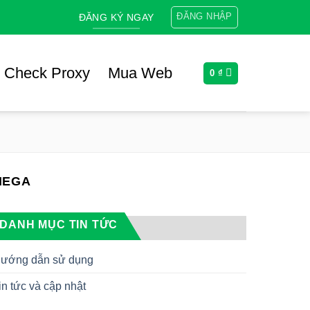
ĐĂNG NHẬP
ĐĂNG KÝ NGAY
Check Proxy
Mua Web
0
₫
MEGA
DANH MỤC TIN TỨC
ướng dẫn sử dụng
in tức và cập nhật