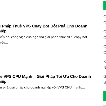
G
C
i Pháp Thuê VPS Chạy Bot Đột Phá Cho Doanh
iệp
C
ển đổi công việc của bạn với giải pháp thuê VPS chạy bot
C
iệu...
G
C
K
N
ê VPS CPU Mạnh – Giải Pháp Tối Ưu Cho Doanh
G
iệp
S
 phá giải pháp cho doanh nghiệp với VPS CPU mạnh....