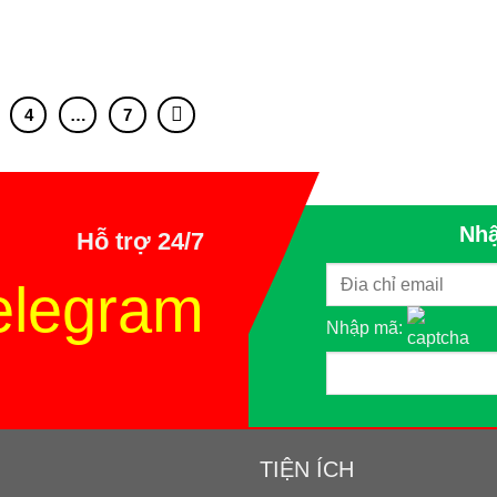
4
…
7
Nhậ
Hỗ trợ 24/7
elegram
Nhập mã:
TIỆN ÍCH