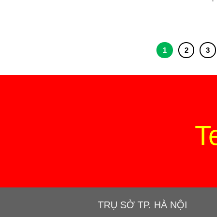
1
2
3
T
TRỤ SỞ TP. HÀ NỘI