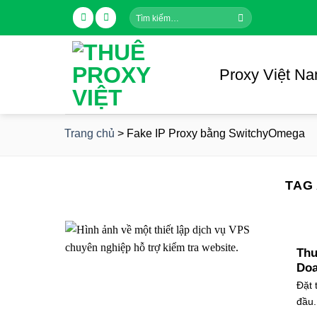
Skip
Tìm
to
kiếm:
content
Proxy Việt N
Trang chủ
>
Fake IP Proxy bằng SwitchyOmega
TAG
Thu
Doa
Đặt 
đầu..