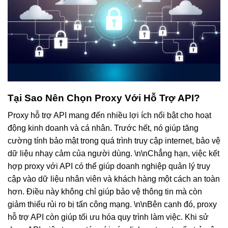
Tại Sao Nên Chọn Proxy Với Hỗ Trợ API?
Proxy hỗ trợ API mang đến nhiều lợi ích nổi bật cho hoạt
động kinh doanh và cá nhân. Trước hết, nó giúp tăng
cường tính bảo mật trong quá trình truy cập internet, bảo vệ
dữ liệu nhạy cảm của người dùng. \n\nChẳng hạn, việc kết
hợp proxy với API có thể giúp doanh nghiệp quản lý truy
cập vào dữ liệu nhân viên và khách hàng một cách an toàn
hơn. Điều này không chỉ giúp bảo vệ thông tin mà còn
giảm thiểu rủi ro bị tấn công mạng. \n\nBên cạnh đó, proxy
hỗ trợ API còn giúp tối ưu hóa quy trình làm việc. Khi sử