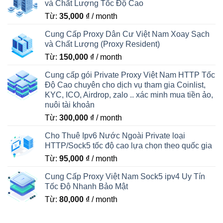
và Chất Lượng Tốc Độ Cao
Từ:
35,000
₫
/ month
Cung Cấp Proxy Dân Cư Việt Nam Xoay Sạch
và Chất Lượng (Proxy Resident)
Từ:
150,000
₫
/ month
Cung cấp gói Private Proxy Việt Nam HTTP Tốc
Độ Cao chuyên cho dịch vụ tham gia Coinlist,
KYC, ICO, Airdrop, zalo .. xác minh mua tiền ảo,
nuôi tài khoản
Từ:
300,000
₫
/ month
Cho Thuê Ipv6 Nước Ngoài Private loại
HTTP/Sock5 tốc độ cao lựa chọn theo quốc gia
Từ:
95,000
₫
/ month
Cung Cấp Proxy Việt Nam Sock5 ipv4 Uy Tín
Tốc Độ Nhanh Bảo Mật
Từ:
80,000
₫
/ month