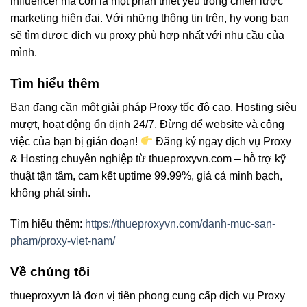
influencer mà còn là một phần thiết yếu trong chiến lược
marketing hiện đại. Với những thông tin trên, hy vọng bạn
sẽ tìm được dịch vụ proxy phù hợp nhất với nhu cầu của
mình.
Tìm hiểu thêm
Bạn đang cần một giải pháp Proxy tốc độ cao, Hosting siêu
mượt, hoạt động ổn định 24/7. Đừng để website và công
việc của bạn bị gián đoạn!
Đăng ký ngay dịch vụ Proxy
& Hosting chuyên nghiệp từ thueproxyvn.com – hỗ trợ kỹ
thuật tận tâm, cam kết uptime 99.99%, giá cả minh bạch,
không phát sinh.
Tìm hiểu thêm:
https://thueproxyvn.com/danh-muc-san-
pham/proxy-viet-nam/
Về chúng tôi
thueproxyvn là đơn vị tiên phong cung cấp dịch vụ Proxy