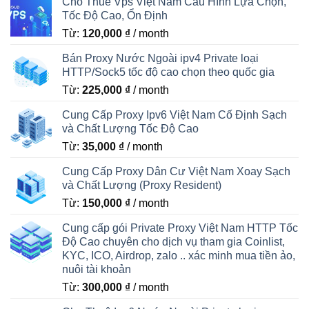
Cho Thuê Vps Việt Nam Cấu Hình Lựa Chọn,
Tốc Độ Cao, Ổn Định
Từ:
120,000
₫
/ month
Bán Proxy Nước Ngoài ipv4 Private loại
HTTP/Sock5 tốc độ cao chọn theo quốc gia
Từ:
225,000
₫
/ month
Cung Cấp Proxy Ipv6 Việt Nam Cố Định Sạch
và Chất Lượng Tốc Độ Cao
Từ:
35,000
₫
/ month
Cung Cấp Proxy Dân Cư Việt Nam Xoay Sạch
và Chất Lượng (Proxy Resident)
Từ:
150,000
₫
/ month
Cung cấp gói Private Proxy Việt Nam HTTP Tốc
Độ Cao chuyên cho dịch vụ tham gia Coinlist,
KYC, ICO, Airdrop, zalo .. xác minh mua tiền ảo,
nuôi tài khoản
Từ:
300,000
₫
/ month