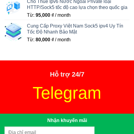
Cho Thuê Ipv6 Nước Ngoài Private loại
HTTP/Sock5 tốc độ cao lựa chọn theo quốc gia
Từ:
95,000
₫
/ month
Cung Cấp Proxy Việt Nam Sock5 ipv4 Uy Tín
Tốc Độ Nhanh Bảo Mật
Từ:
80,000
₫
/ month
Hỗ trợ 24/7
Telegram
Nhận khuyến mãi