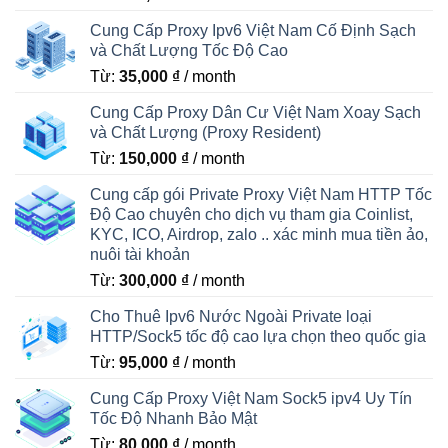
Cung Cấp Proxy Ipv6 Việt Nam Cố Định Sạch
và Chất Lượng Tốc Độ Cao
Từ:
35,000
₫
/ month
Cung Cấp Proxy Dân Cư Việt Nam Xoay Sạch
và Chất Lượng (Proxy Resident)
Từ:
150,000
₫
/ month
Cung cấp gói Private Proxy Việt Nam HTTP Tốc
Độ Cao chuyên cho dịch vụ tham gia Coinlist,
KYC, ICO, Airdrop, zalo .. xác minh mua tiền ảo,
nuôi tài khoản
Từ:
300,000
₫
/ month
Cho Thuê Ipv6 Nước Ngoài Private loại
HTTP/Sock5 tốc độ cao lựa chọn theo quốc gia
Từ:
95,000
₫
/ month
Cung Cấp Proxy Việt Nam Sock5 ipv4 Uy Tín
Tốc Độ Nhanh Bảo Mật
Từ:
80,000
₫
/ month