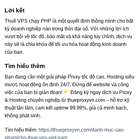
Lời kết
Thuê VPS chạy PHP là một quyết định thông minh cho bất
kỳ doanh nghiệp nào trong thời đại số. Với những lợi ích
vượt trội về tốc độ, bảo mật và khả năng tùy chỉnh, dịch vụ
này sẽ là chìa khóa để tối ưu hóa hoạt động kinh doanh
của bạn.
Tìm hiểu thêm
Bạn đang cần một giải pháp Proxy tốc độ cao, Hosting siêu
mượt, hoạt động ổn định 24/7. Đừng để website và công
việc của bạn bị gián đoạn!
Đăng ký ngay dịch vụ Proxy
& Hosting chuyên nghiệp từ thueproxyvn.com – hỗ trợ kỹ
thuật tận tâm, cam kết uptime 99.99%, giá cả minh bạch,
không phát sinh.
Tìm hiểu thêm:
https://thueproxyvn.com/danh-muc-san-
pham/cho-thue-vps-viet-nam