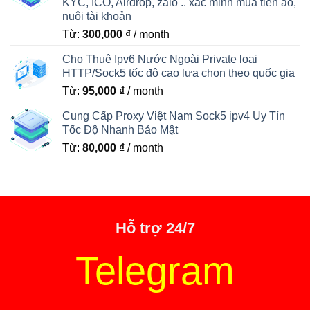
KYC, ICO, Airdrop, zalo .. xác minh mua tiền ảo,
nuôi tài khoản
Từ:
300,000
₫
/ month
Cho Thuê Ipv6 Nước Ngoài Private loại
HTTP/Sock5 tốc độ cao lựa chọn theo quốc gia
Từ:
95,000
₫
/ month
Cung Cấp Proxy Việt Nam Sock5 ipv4 Uy Tín
Tốc Độ Nhanh Bảo Mật
Từ:
80,000
₫
/ month
Hỗ trợ 24/7
Telegram