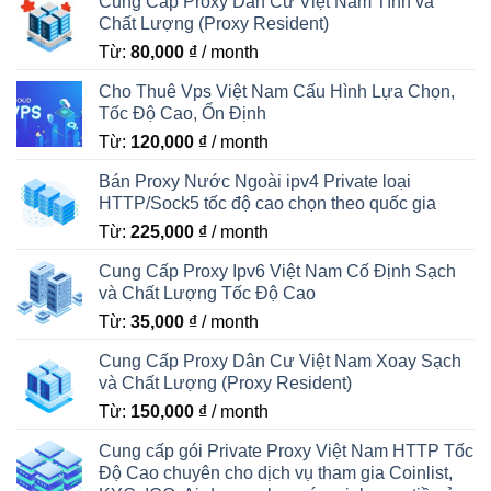
Cung Cấp Proxy Dân Cư Việt Nam Tĩnh và
Chất Lượng (Proxy Resident)
Từ:
80,000
₫
/ month
Cho Thuê Vps Việt Nam Cấu Hình Lựa Chọn,
Tốc Độ Cao, Ổn Định
Từ:
120,000
₫
/ month
Bán Proxy Nước Ngoài ipv4 Private loại
HTTP/Sock5 tốc độ cao chọn theo quốc gia
Từ:
225,000
₫
/ month
Cung Cấp Proxy Ipv6 Việt Nam Cố Định Sạch
và Chất Lượng Tốc Độ Cao
Từ:
35,000
₫
/ month
Cung Cấp Proxy Dân Cư Việt Nam Xoay Sạch
và Chất Lượng (Proxy Resident)
Từ:
150,000
₫
/ month
Cung cấp gói Private Proxy Việt Nam HTTP Tốc
Độ Cao chuyên cho dịch vụ tham gia Coinlist,