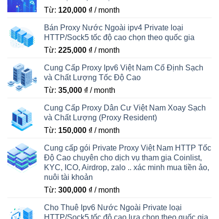
Từ:
120,000
₫
/ month
Bán Proxy Nước Ngoài ipv4 Private loại
HTTP/Sock5 tốc độ cao chọn theo quốc gia
Từ:
225,000
₫
/ month
Cung Cấp Proxy Ipv6 Việt Nam Cố Định Sạch
và Chất Lượng Tốc Độ Cao
Từ:
35,000
₫
/ month
Cung Cấp Proxy Dân Cư Việt Nam Xoay Sạch
và Chất Lượng (Proxy Resident)
Từ:
150,000
₫
/ month
Cung cấp gói Private Proxy Việt Nam HTTP Tốc
Độ Cao chuyên cho dịch vụ tham gia Coinlist,
KYC, ICO, Airdrop, zalo .. xác minh mua tiền ảo,
nuôi tài khoản
Từ:
300,000
₫
/ month
Cho Thuê Ipv6 Nước Ngoài Private loại
HTTP/Sock5 tốc độ cao lựa chọn theo quốc gia