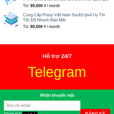
Từ:
95,000
₫
/ month
Cung Cấp Proxy Việt Nam Sock5 ipv4 Uy Tín
Tốc Độ Nhanh Bảo Mật
Từ:
80,000
₫
/ month
Hỗ trợ 24/7
Telegram
Nhận khuyến mãi
Nhập mã: