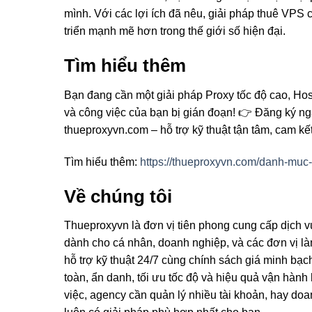
mình. Với các lợi ích đã nêu, giải pháp thuê VPS 
triển mạnh mẽ hơn trong thế giới số hiện đại.
Tìm hiểu thêm
Bạn đang cần một giải pháp Proxy tốc độ cao, Hos
và công việc của bạn bị gián đoạn! 👉 Đăng ký ng
thueproxyvn.com – hỗ trợ kỹ thuật tận tâm, cam kế
Tìm hiểu thêm:
https://thueproxyvn.com/danh-muc
Về chúng tôi
Thueproxyvn là đơn vị tiên phong cung cấp dịch v
dành cho cá nhân, doanh nghiệp, và các đơn vị là
hỗ trợ kỹ thuật 24/7 cùng chính sách giá minh bạc
toàn, ẩn danh, tối ưu tốc độ và hiệu quả vận hàn
việc, agency cần quản lý nhiều tài khoản, hay do