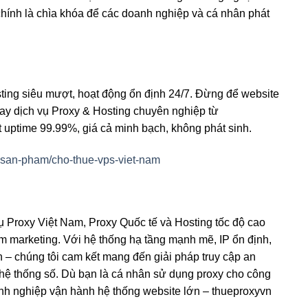
chính là chìa khóa để các doanh nghiệp và cá nhân phát
ting siêu mượt, hoạt động ổn định 24/7. Đừng để website
ay dịch vụ Proxy & Hosting chuyên nghiệp từ
t uptime 99.99%, giá cả minh bạch, không phát sinh.
-san-pham/cho-thue-vps-viet-nam
ụ Proxy Việt Nam, Proxy Quốc tế và Hosting tốc độ cao
m marketing. Với hệ thống hạ tầng mạnh mẽ, IP ổn định,
h – chúng tôi cam kết mang đến giải pháp truy cập an
h hệ thống số. Dù bạn là cá nhân sử dụng proxy cho công
anh nghiệp vận hành hệ thống website lớn – thueproxyvn