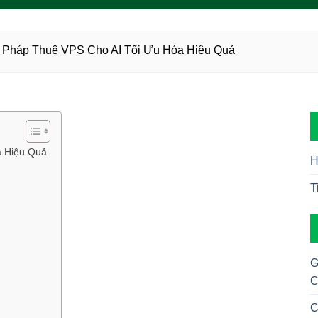
 Pháp Thuê VPS Cho AI Tối Ưu Hóa Hiệu Quả
a Hiệu Quả
H
T
G
C
C