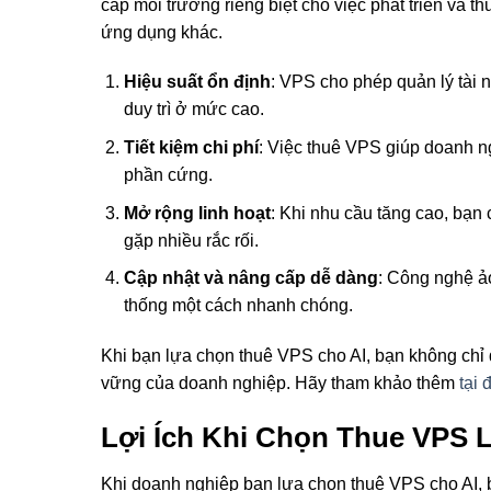
cấp môi trường riêng biệt cho việc phát triển và
ứng dụng khác.
Hiệu suất ổn định
: VPS cho phép quản lý tài 
duy trì ở mức cao.
Tiết kiệm chi phí
: Việc thuê VPS giúp doanh n
phần cứng.
Mở rộng linh hoạt
: Khi nhu cầu tăng cao, bạn
gặp nhiều rắc rối.
Cập nhật và nâng cấp dễ dàng
: Công nghệ ả
thống một cách nhanh chóng.
Khi bạn lựa chọn thuê VPS cho AI, bạn không chỉ 
vững của doanh nghiệp. Hãy tham khảo thêm
tại 
Lợi Ích Khi Chọn Thue VPS L
Khi doanh nghiệp bạn lựa chọn thuê VPS cho AI, b