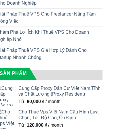
ho Doanh Nghiệp
iải Pháp Thuê VPS Cho Freelancer Nâng Tầm
ông Việc
hám Phá Lợi Ích Khi Thuê VPS Cho Doanh
ghiệp Nhỏ
iải Pháp Thuê VPS Giá Hợp Lý Dành Cho
tartup Nhanh Chóng
SẢN PHẨM
Cung Cấp Proxy Dân Cư Việt Nam Tĩnh
và Chất Lượng (Proxy Resident)
Từ:
80,000
₫
/ month
Cho Thuê Vps Việt Nam Cấu Hình Lựa
Chọn, Tốc Độ Cao, Ổn Định
Từ:
120,000
₫
/ month