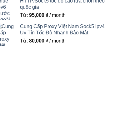
HTTP/Sock5 tốc độ cao lựa chọn theo
quốc gia
Từ:
95,000
₫
/ month
Cung Cấp Proxy Việt Nam Sock5 ipv4
Uy Tín Tốc Độ Nhanh Bảo Mật
Từ:
80,000
₫
/ month