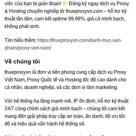
việc của bạn bị gián đoạn!
Đăng ký ngay dịch vụ Proxy
& Hosting chuyên nghiệp từ thueproxyvn.com – hỗ trợ kỹ
thuật tận tâm, cam kết uptime 99.99%, giá cả minh bạch,
không phát sinh.
Tìm hiểu thêm:
https://thueproxyvn.com/danh-muc-san-
pham/proxy-viet-nam/
Về chúng tôi
thueproxyvn là đơn vị tiên phong cung cấp dịch vụ Proxy
Việt Nam, Proxy Quốc tế và Hosting tốc độ cao dành cho
cá nhân, doanh nghiệp, và các đơn vị làm marketing.
Với hệ thống hạ tầng mạnh mẽ, IP ổn định, hỗ trợ kỹ thuật
24/7 cùng chính sách giá minh bạch – chúng tôi cam kết
mang đến giải pháp truy cập an toàn, ẩn danh, tối ưu tốc
độ và hiệu quả vận hành hệ thống số.