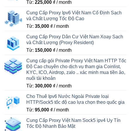
Từ:
225,000
₫
/ month
Cung Cấp Proxy Ipv6 Việt Nam Cố Định Sạch
và Chất Lượng Tốc Độ Cao
Từ:
35,000
₫
/ month
Cung Cấp Proxy Dân Cư Việt Nam Xoay Sạch
và Chất Lượng (Proxy Resident)
Từ:
150,000
₫
/ month
Cung cấp gói Private Proxy Việt Nam HTTP Tốc
Độ Cao chuyên cho dịch vụ tham gia Coinlist,
KYC, ICO, Airdrop, zalo .. xác minh mua tiền ảo,
nuôi tài khoản
Từ:
300,000
₫
/ month
Cho Thuê Ipv6 Nước Ngoài Private loại
HTTP/Sock5 tốc độ cao lựa chọn theo quốc gia
Từ:
95,000
₫
/ month
Cung Cấp Proxy Việt Nam Sock5 ipv4 Uy Tín
Tốc Độ Nhanh Bảo Mật