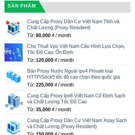
SẢN PHẨM
Cung Cấp Proxy Dân Cư Việt Nam Tĩnh và
Chất Lượng (Proxy Resident)
Từ:
80,000
₫
/ month
Cho Thuê Vps Việt Nam Cấu Hình Lựa Chọn,
Tốc Độ Cao, Ổn Định
Từ:
120,000
₫
/ month
Bán Proxy Nước Ngoài ipv4 Private loại
HTTP/Sock5 tốc độ cao chọn theo quốc gia
Từ:
225,000
₫
/ month
Cung Cấp Proxy Ipv6 Việt Nam Cố Định Sạch
và Chất Lượng Tốc Độ Cao
Từ:
35,000
₫
/ month
Cung Cấp Proxy Dân Cư Việt Nam Xoay Sạch
và Chất Lượng (Proxy Resident)
Từ:
150,000
₫
/ month