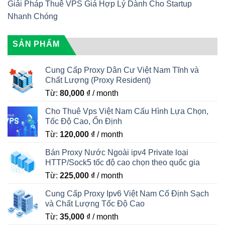
Giải Pháp Thuê VPS Giá Hợp Lý Dành Cho Startup
Nhanh Chóng
SẢN PHẨM
Cung Cấp Proxy Dân Cư Việt Nam Tĩnh và
Chất Lượng (Proxy Resident)
Từ:
80,000
₫
/ month
Cho Thuê Vps Việt Nam Cấu Hình Lựa Chọn,
Tốc Độ Cao, Ổn Định
Từ:
120,000
₫
/ month
Bán Proxy Nước Ngoài ipv4 Private loại
HTTP/Sock5 tốc độ cao chọn theo quốc gia
Từ:
225,000
₫
/ month
Cung Cấp Proxy Ipv6 Việt Nam Cố Định Sạch
và Chất Lượng Tốc Độ Cao
Từ:
35,000
₫
/ month