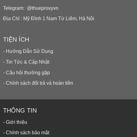
Telegram: @thueproxyvn
Địa Chỉ : Mỹ Đình 1 Nam Từ Liêm, Hà Nội
TIỆN ÍCH
- Hướng Dẫn Sử Dụng
- Tin Tức & Cập Nhật
- Câu hỏi thường gặp
- Chính sách đổi trả và hoàn tiền
THÔNG TIN
- Giới thiệu
- Chính sách bảo mật