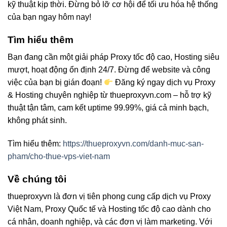
kỹ thuật kịp thời. Đừng bỏ lỡ cơ hội để tối ưu hóa hệ thống
của bạn ngay hôm nay!
Tìm hiểu thêm
Bạn đang cần một giải pháp Proxy tốc độ cao, Hosting siêu
mượt, hoạt động ổn định 24/7. Đừng để website và công
việc của bạn bị gián đoạn!
Đăng ký ngay dịch vụ Proxy
& Hosting chuyên nghiệp từ thueproxyvn.com – hỗ trợ kỹ
thuật tận tâm, cam kết uptime 99.99%, giá cả minh bạch,
không phát sinh.
Tìm hiểu thêm:
https://thueproxyvn.com/danh-muc-san-
pham/cho-thue-vps-viet-nam
Về chúng tôi
thueproxyvn là đơn vị tiên phong cung cấp dịch vụ Proxy
Việt Nam, Proxy Quốc tế và Hosting tốc độ cao dành cho
cá nhân, doanh nghiệp, và các đơn vị làm marketing. Với