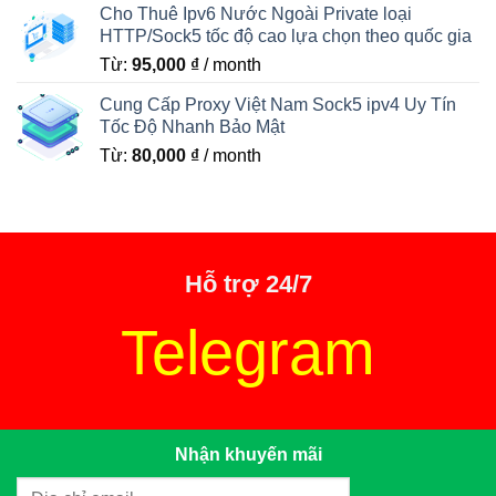
Cho Thuê Ipv6 Nước Ngoài Private loại
HTTP/Sock5 tốc độ cao lựa chọn theo quốc gia
Từ:
95,000
₫
/ month
Cung Cấp Proxy Việt Nam Sock5 ipv4 Uy Tín
Tốc Độ Nhanh Bảo Mật
Từ:
80,000
₫
/ month
Hỗ trợ 24/7
Telegram
Nhận khuyến mãi