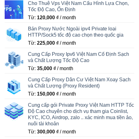
Cho Thuê Vps Việt Nam Cấu Hình Lựa Chọn,
Tốc Độ Cao, Ổn Định
Từ:
120,000
₫
/ month
Bán Proxy Nước Ngoài ipv4 Private loại
HTTP/Sock5 tốc độ cao chọn theo quốc gia
Từ:
225,000
₫
/ month
Cung Cấp Proxy Ipv6 Việt Nam Cố Định Sạch
và Chất Lượng Tốc Độ Cao
Từ:
35,000
₫
/ month
Cung Cấp Proxy Dân Cư Việt Nam Xoay Sạch
và Chất Lượng (Proxy Resident)
Từ:
150,000
₫
/ month
Cung cấp gói Private Proxy Việt Nam HTTP Tốc
Độ Cao chuyên cho dịch vụ tham gia Coinlist,
KYC, ICO, Airdrop, zalo .. xác minh mua tiền ảo,
nuôi tài khoản
Từ:
300,000
₫
/ month