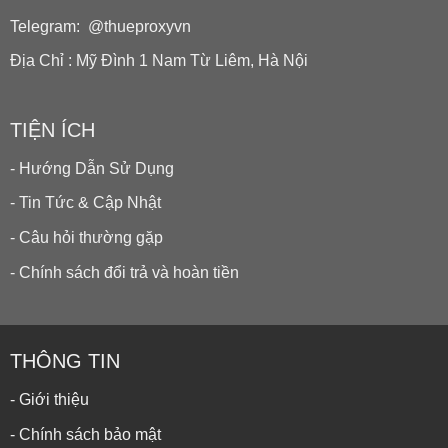
Telegram: @thueproxyvn
Địa Chỉ : Mỹ Đình 1 Nam Từ Liêm, Hà Nội
TIỆN ÍCH
- Hướng Dẫn Sử Dụng
- Tin Tức & Cập Nhật
- Câu hỏi thường gặp
- Chính sách đổi trả và hoàn tiền
THÔNG TIN
- Giới thiệu
- Chính sách bảo mật