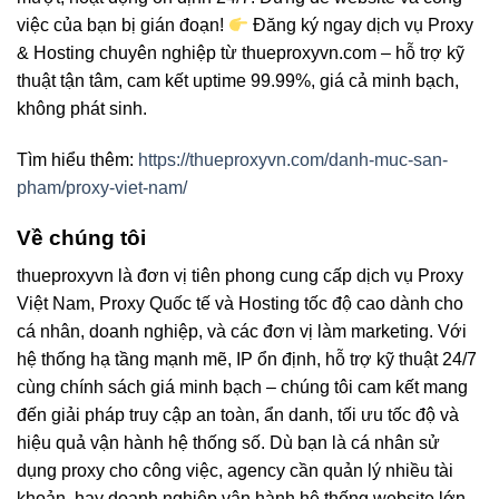
việc của bạn bị gián đoạn!
Đăng ký ngay dịch vụ Proxy
& Hosting chuyên nghiệp từ thueproxyvn.com – hỗ trợ kỹ
thuật tận tâm, cam kết uptime 99.99%, giá cả minh bạch,
không phát sinh.
Tìm hiểu thêm:
https://thueproxyvn.com/danh-muc-san-
pham/proxy-viet-nam/
Về chúng tôi
thueproxyvn là đơn vị tiên phong cung cấp dịch vụ Proxy
Việt Nam, Proxy Quốc tế và Hosting tốc độ cao dành cho
cá nhân, doanh nghiệp, và các đơn vị làm marketing. Với
hệ thống hạ tầng mạnh mẽ, IP ổn định, hỗ trợ kỹ thuật 24/7
cùng chính sách giá minh bạch – chúng tôi cam kết mang
đến giải pháp truy cập an toàn, ẩn danh, tối ưu tốc độ và
hiệu quả vận hành hệ thống số. Dù bạn là cá nhân sử
dụng proxy cho công việc, agency cần quản lý nhiều tài
khoản, hay doanh nghiệp vận hành hệ thống website lớn –