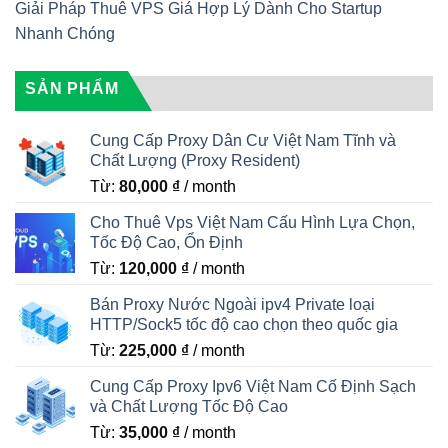
Giải Pháp Thuê VPS Giá Hợp Lý Dành Cho Startup
Nhanh Chóng
SẢN PHẨM
Cung Cấp Proxy Dân Cư Việt Nam Tĩnh và
Chất Lượng (Proxy Resident)
Từ:
80,000
₫
/ month
Cho Thuê Vps Việt Nam Cấu Hình Lựa Chọn,
Tốc Độ Cao, Ổn Định
Từ:
120,000
₫
/ month
Bán Proxy Nước Ngoài ipv4 Private loại
HTTP/Sock5 tốc độ cao chọn theo quốc gia
Từ:
225,000
₫
/ month
Cung Cấp Proxy Ipv6 Việt Nam Cố Định Sạch
và Chất Lượng Tốc Độ Cao
Từ:
35,000
₫
/ month