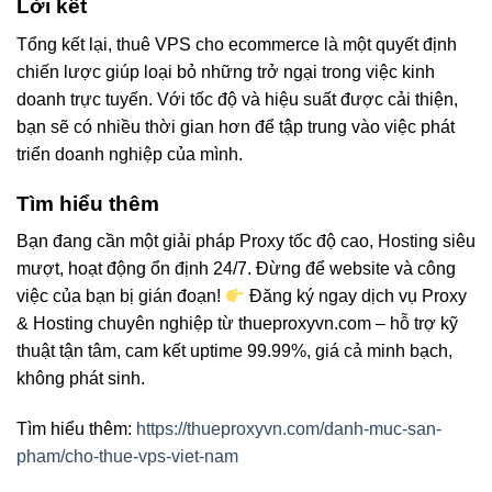
Lời kết
Tổng kết lại, thuê VPS cho ecommerce là một quyết định
chiến lược giúp loại bỏ những trở ngại trong việc kinh
doanh trực tuyến. Với tốc độ và hiệu suất được cải thiện,
bạn sẽ có nhiều thời gian hơn để tập trung vào việc phát
triển doanh nghiệp của mình.
Tìm hiểu thêm
Bạn đang cần một giải pháp Proxy tốc độ cao, Hosting siêu
mượt, hoạt động ổn định 24/7. Đừng để website và công
việc của bạn bị gián đoạn!
Đăng ký ngay dịch vụ Proxy
& Hosting chuyên nghiệp từ thueproxyvn.com – hỗ trợ kỹ
thuật tận tâm, cam kết uptime 99.99%, giá cả minh bạch,
không phát sinh.
Tìm hiểu thêm:
https://thueproxyvn.com/danh-muc-san-
pham/cho-thue-vps-viet-nam