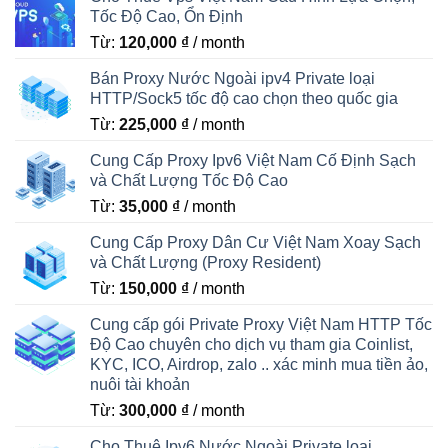
Tốc Độ Cao, Ổn Định
Từ:
120,000
₫
/ month
Bán Proxy Nước Ngoài ipv4 Private loại
HTTP/Sock5 tốc độ cao chọn theo quốc gia
Từ:
225,000
₫
/ month
Cung Cấp Proxy Ipv6 Việt Nam Cố Định Sạch
và Chất Lượng Tốc Độ Cao
Từ:
35,000
₫
/ month
Cung Cấp Proxy Dân Cư Việt Nam Xoay Sạch
và Chất Lượng (Proxy Resident)
Từ:
150,000
₫
/ month
Cung cấp gói Private Proxy Việt Nam HTTP Tốc
Độ Cao chuyên cho dịch vụ tham gia Coinlist,
KYC, ICO, Airdrop, zalo .. xác minh mua tiền ảo,
nuôi tài khoản
Từ:
300,000
₫
/ month
Cho Thuê Ipv6 Nước Ngoài Private loại