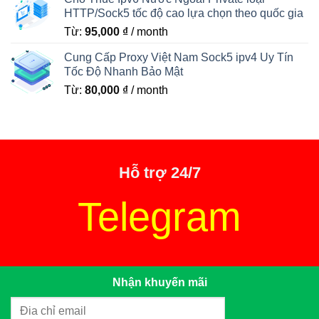
HTTP/Sock5 tốc độ cao lựa chọn theo quốc gia
Từ:
95,000
₫
/ month
Cung Cấp Proxy Việt Nam Sock5 ipv4 Uy Tín
Tốc Độ Nhanh Bảo Mật
Từ:
80,000
₫
/ month
Hỗ trợ 24/7
Telegram
Nhận khuyến mãi