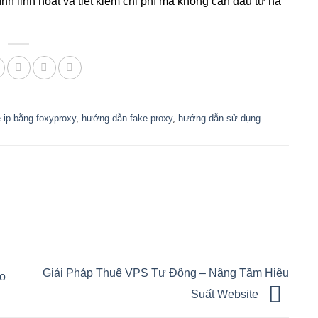
h linh hoạt và tiết kiệm chi phí mà không cần đầu tư hạ
 ip bằng foxyproxy
,
hướng dẫn fake proxy
,
hướng dẫn sử dụng
Giải Pháp Thuê VPS Tự Động – Nâng Tầm Hiệu
ho
Suất Website