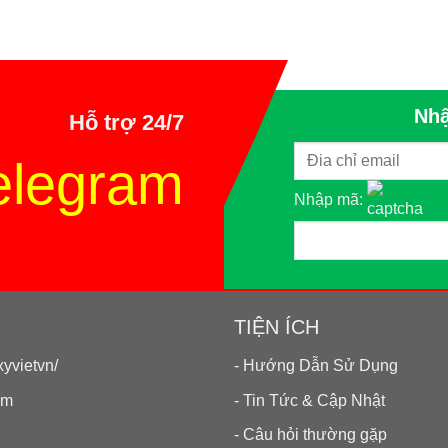
Nhậ
Hỗ trợ 24/7
elegram
Nhập mã:
TIỆN ÍCH
yvietvn/
- Hướng Dẫn Sử Dụng
om
- Tin Tức & Cập Nhật
- Câu hỏi thường gặp