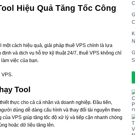
C
Tool Hiệu Quả Tăng Tốc Công
G
C
K
N
ol một cách hiệu quả, giải pháp thuê VPS chính là lựa
G
n định và dịch vụ hỗ trợ kỹ thuật 24/7, thuê VPS không chỉ
S
 làm việc của bạn.
hạy Tool
 thiết thực cho cả cá nhân và doanh nghiệp. Đầu tiên,
gười dùng dễ dàng cấu hình và thay đổi tài nguyên theo
g của VPS giúp tăng tốc độ xử lý và tiếp cận nhanh chóng
ùng hoặc dữ liệu tăng lên.