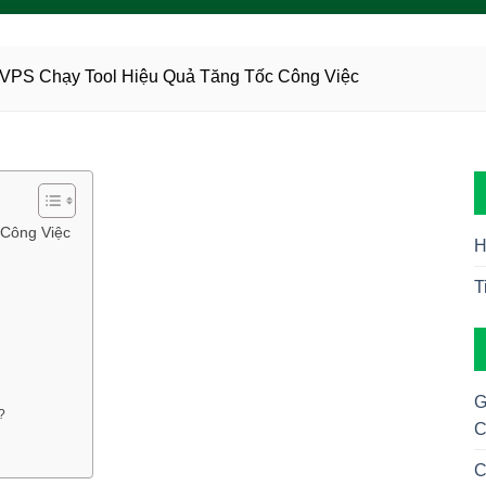
 VPS Chạy Tool Hiệu Quả Tăng Tốc Công Việc
 Công Việc
H
T
G
?
C
C