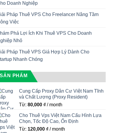
ho Doanh Nghiệp
iải Pháp Thuê VPS Cho Freelancer Nâng Tầm
ông Việc
hám Phá Lợi Ích Khi Thuê VPS Cho Doanh
ghiệp Nhỏ
iải Pháp Thuê VPS Giá Hợp Lý Dành Cho
tartup Nhanh Chóng
SẢN PHẨM
Cung Cấp Proxy Dân Cư Việt Nam Tĩnh
và Chất Lượng (Proxy Resident)
Từ:
80,000
₫
/ month
Cho Thuê Vps Việt Nam Cấu Hình Lựa
Chọn, Tốc Độ Cao, Ổn Định
Từ:
120,000
₫
/ month