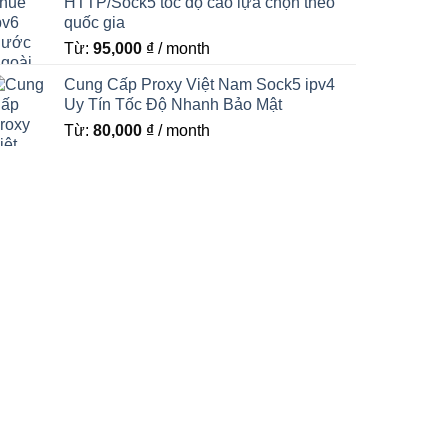
HTTP/Sock5 tốc độ cao lựa chọn theo
quốc gia
Từ:
95,000
₫
/ month
Cung Cấp Proxy Việt Nam Sock5 ipv4
Uy Tín Tốc Độ Nhanh Bảo Mật
Từ:
80,000
₫
/ month