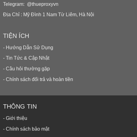
Telegram: @thueproxyvn
Địa Chỉ : Mỹ Đình 1 Nam Từ Liêm, Hà Nội
TIỆN ÍCH
- Hướng Dẫn Sử Dụng
- Tin Tức & Cập Nhật
- Câu hỏi thường gặp
- Chính sách đổi trả và hoàn tiền
THÔNG TIN
- Giới thiệu
- Chính sách bảo mật