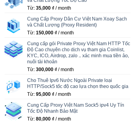
và Chất Lượng Tốc Độ Cao
Từ:
35,000
₫
/ month
Cung Cấp Proxy Dân Cư Việt Nam Xoay Sạch
và Chất Lượng (Proxy Resident)
Từ:
150,000
₫
/ month
Cung cấp gói Private Proxy Việt Nam HTTP Tốc
Độ Cao chuyên cho dịch vụ tham gia Coinlist,
KYC, ICO, Airdrop, zalo .. xác minh mua tiền ảo,
nuôi tài khoản
Từ:
300,000
₫
/ month
Cho Thuê Ipv6 Nước Ngoài Private loại
HTTP/Sock5 tốc độ cao lựa chọn theo quốc gia
Từ:
95,000
₫
/ month
Cung Cấp Proxy Việt Nam Sock5 ipv4 Uy Tín
Tốc Độ Nhanh Bảo Mật
Từ:
80,000
₫
/ month