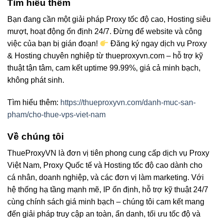
Tìm hiểu thêm
Bạn đang cần một giải pháp Proxy tốc độ cao, Hosting siêu
mượt, hoạt động ổn định 24/7. Đừng để website và công
việc của bạn bị gián đoạn!
Đăng ký ngay dịch vụ Proxy
& Hosting chuyên nghiệp từ thueproxyvn.com – hỗ trợ kỹ
thuật tận tâm, cam kết uptime 99.99%, giá cả minh bạch,
không phát sinh.
Tìm hiểu thêm:
https://thueproxyvn.com/danh-muc-san-
pham/cho-thue-vps-viet-nam
Về chúng tôi
ThueProxyVN là đơn vị tiên phong cung cấp dịch vụ Proxy
Việt Nam, Proxy Quốc tế và Hosting tốc độ cao dành cho
cá nhân, doanh nghiệp, và các đơn vị làm marketing. Với
hệ thống hạ tầng mạnh mẽ, IP ổn định, hỗ trợ kỹ thuật 24/7
cùng chính sách giá minh bạch – chúng tôi cam kết mang
đến giải pháp truy cập an toàn, ẩn danh, tối ưu tốc độ và