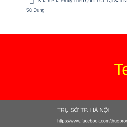
Khám Phá Proxy Theo Quốc Gia: Tại Sao 
Sử Dụng
T
TRỤ SỞ TP. HÀ NỘI
https://www.facebook.com/thueprox