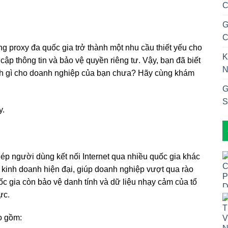
C
G
C
g proxy đa quốc gia trở thành một nhu cầu thiết yếu cho
K
 cập thông tin và bảo vệ quyền riêng tư. Vậy, bạn đã biết
N
i ích gì cho doanh nghiệp của bạn chưa? Hãy cùng khám
G
S
hép người dùng kết nối Internet qua nhiều quốc gia khác
g kinh doanh hiện đại, giúp doanh nghiệp vượt qua rào
uốc gia còn bảo vệ danh tính và dữ liệu nhạy cảm của tổ
ực.
o gồm: