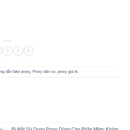
ng dẫn fake proxy
,
Proxy dân cư
,
proxy giá rẻ
.
Bí Mật Sử Dụng Proxy Dùng Cho Phần Mềm: Khám