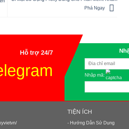
Nên
Phá Ngay
Nhậ
Hỗ trợ 24/7
elegram
Nhập mã:
TIỆN ÍCH
yvietvn/
- Hướng Dẫn Sử Dụng