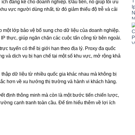
 ích đáng kể cho doanh nghiệp. Đầu tiên, nó giúp tối ưu
khu vực người dùng nhất, từ đó giảm thiểu độ trễ và cải
 một lớp bảo vệ bổ sung cho dữ liệu của doanh nghiệp.
IP thực, giúp ngăn chặn các cuộc tấn công từ bên ngoài.
rực tuyến có thể bị giới hạn theo địa lý. Proxy đa quốc
g và dịch vụ bị hạn chế tại một số khu vực, mở rộng khả
 thập dữ liệu từ nhiều quốc gia khác nhau mà không bị
 sắc hơn về xu hướng thị trường và hành vi khách hàng.
yết định thông minh mà còn là một bước tiến chiến lược,
rường cạnh tranh toàn cầu. Để tìm hiểu thêm về lợi ích