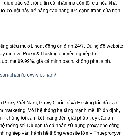
ỉ giúp bảo vệ thông tin cá nhân mà còn tối ưu hóa khả
 lỡ cơ hội này để nâng cao năng lực cạnh tranh của bạn
ting siêu mượt, hoạt động ổn định 24/7. Đừng để website
ay dịch vụ Proxy & Hosting chuyên nghiệp từ
t uptime 99.99%, giá cả minh bạch, không phát sinh.
-san-pham/proxy-viet-nam/
ụ Proxy Việt Nam, Proxy Quốc tế và Hosting tốc độ cao
m marketing. Với hệ thống hạ tầng mạnh mẽ, IP ổn định,
h – chúng tôi cam kết mang đến giải pháp truy cập an
h hệ thống số. Dù bạn là cá nhân sử dụng proxy cho công
oanh nghiệp vận hành hệ thống website lớn – Thueproxyvn