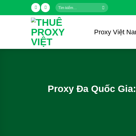
Skip
Tìm
to
kiếm:
content
Proxy Việt N
Proxy Đa Quốc Gia: