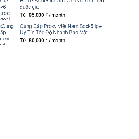
HTTP/Sock5 tốc độ cao lựa chọn theo
quốc gia
Từ:
95,000
₫
/ month
Cung Cấp Proxy Việt Nam Sock5 ipv4
Uy Tín Tốc Độ Nhanh Bảo Mật
Từ:
80,000
₫
/ month