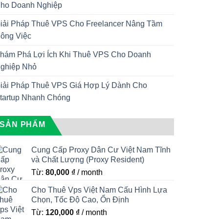
ho Doanh Nghiệp
iải Pháp Thuê VPS Cho Freelancer Nâng Tầm
ông Việc
hám Phá Lợi Ích Khi Thuê VPS Cho Doanh
ghiệp Nhỏ
iải Pháp Thuê VPS Giá Hợp Lý Dành Cho
tartup Nhanh Chóng
SẢN PHẨM
Cung Cấp Proxy Dân Cư Việt Nam Tĩnh
và Chất Lượng (Proxy Resident)
Từ:
80,000
₫
/ month
Cho Thuê Vps Việt Nam Cấu Hình Lựa
Chọn, Tốc Độ Cao, Ổn Định
Từ:
120,000
₫
/ month