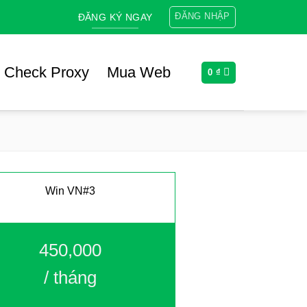
ĐĂNG NHẬP
ĐĂNG KÝ NGAY
Check Proxy
Mua Web
0
₫
Win VN#3
450,000
/ tháng