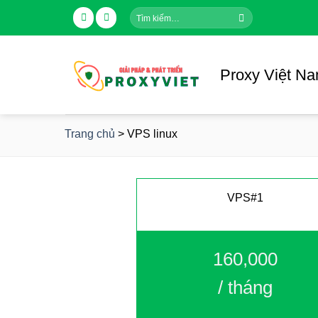
Skip
Tìm
to
kiếm:
content
Proxy Việt N
Trang chủ
>
VPS linux
VPS#1
160,000
/ tháng