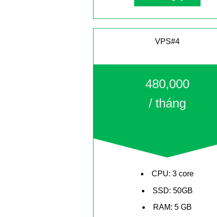
VPS#4
480,000
/ tháng
CPU: 3 core
SSD: 50GB
RAM: 5 GB