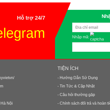
Nhậ
Hỗ trợ 24/7
elegram
Nhập mã:
TIỆN ÍCH
yvietvn/
- Hướng Dẫn Sử Dụng
om
- Tin Tức & Cập Nhật
- Câu hỏi thường gặp
 Hà Nội
- Chính sách đổi trả và hoàn t