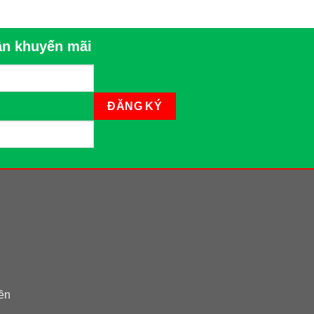
n khuyến mãi
iền