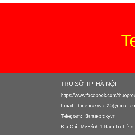
T
TRỤ SỞ TP. HÀ NỘI
https://www.facebook.com/thueprox
Email : thueproxyviet24@gmail.c
Telegram: @thueproxyvn
Địa Chỉ : Mỹ Đình 1 Nam Từ Liêm,