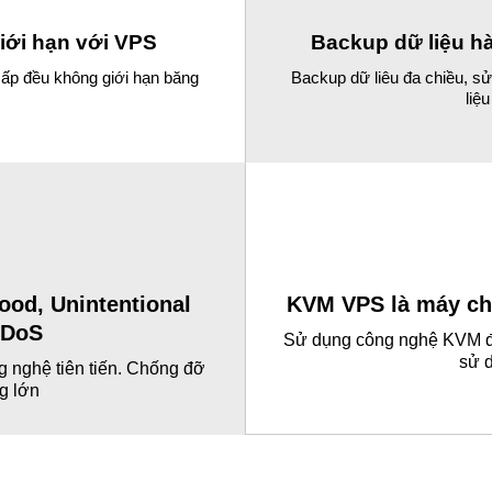
iới hạn với VPS
Backup dữ liệu h
 cấp đều không giới hạn băng
Backup dữ liêu đa chiều, s
liệ
od, Unintentional
KVM VPS là máy chủ
DDoS
Sử dụng công nghệ KVM để
sử 
g nghệ tiên tiến. Chống đỡ
ng lớn