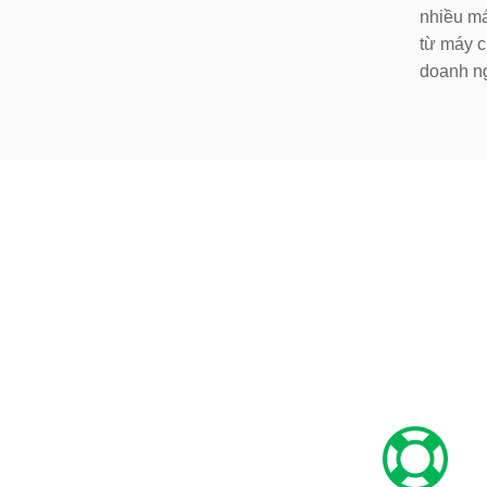
nhiều má
từ máy c
doanh ng