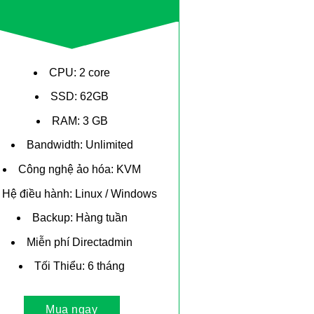
CPU: 2 core
SSD: 62GB
RAM: 3 GB
Bandwidth: Unlimited
Công nghệ ảo hóa: KVM
Hệ điều hành: Linux / Windows
Backup: Hàng tuần
Miễn phí Directadmin
Tối Thiểu: 6 tháng
Mua ngay