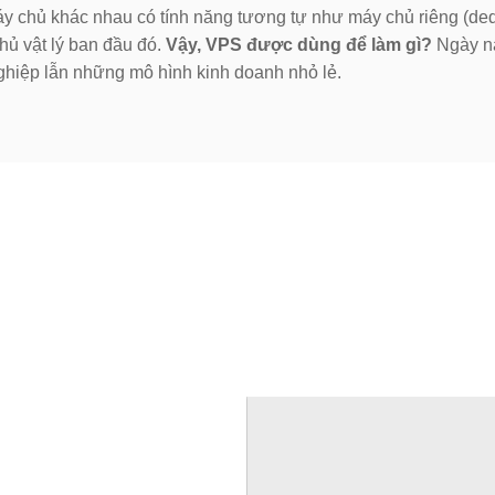
y chủ khác nhau có tính năng tương tự như máy chủ riêng (dedi
hủ vật lý ban đầu đó.
Vậy, VPS được dùng để làm gì?
Ngày 
hiệp lẫn những mô hình kinh doanh nhỏ lẻ.
Ưu Điểm VPS Chất Lượng Giá Rẻ
Ưu điểm độc quyền của VPS tại Thế Anh Group