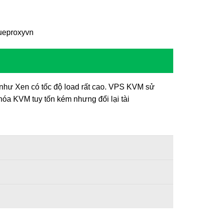
ueproxyvn
như Xen có tốc độ load rất cao. VPS KVM sử
hóa KVM tuy tốn kém nhưng đổi lại tài