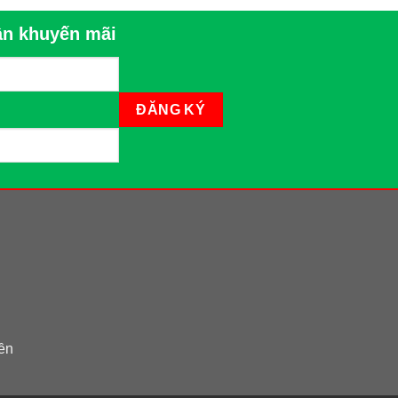
n khuyến mãi
iền