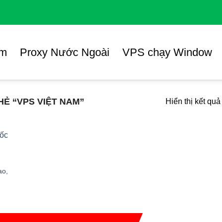
am
Proxy Nước Ngoài
VPS chạy Window
Ẻ “VPS VIỆT NAM”
Hiển thị kết quả
ao,