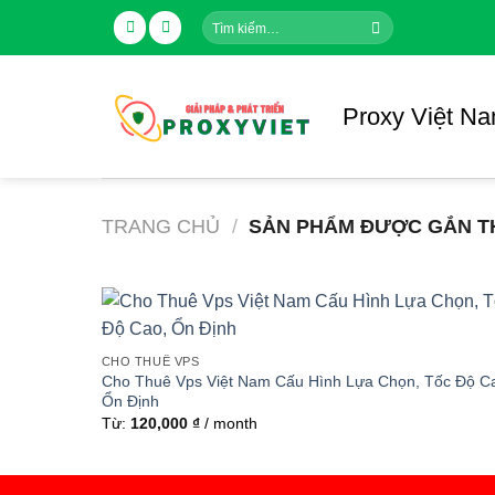
Skip
Tìm
to
kiếm:
content
Proxy Việt N
TRANG CHỦ
/
SẢN PHẨM ĐƯỢC GẮN TH
CHO THUÊ VPS
Cho Thuê Vps Việt Nam Cấu Hình Lựa Chọn, Tốc Độ C
Ổn Định
Từ:
120,000
₫
/ month