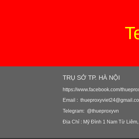
T
TRỤ SỞ TP. HÀ NỘI
https://www.facebook.com/thueprox
Email : thueproxyviet24@gmail.c
Telegram: @thueproxyvn
Địa Chỉ : Mỹ Đình 1 Nam Từ Liêm,