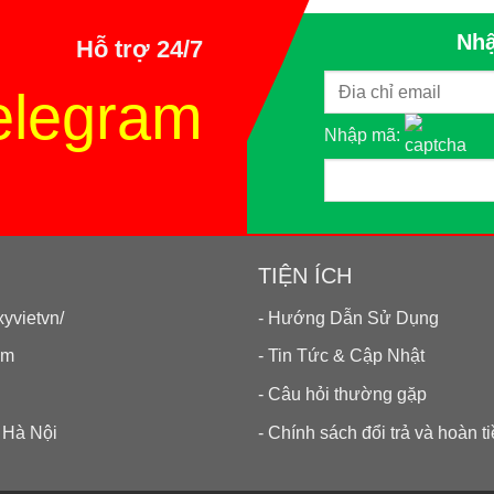
Nhậ
Hỗ trợ 24/7
elegram
Nhập mã:
TIỆN ÍCH
yvietvn/
- Hướng Dẫn Sử Dụng
om
- Tin Tức & Cập Nhật
- Câu hỏi thường gặp
 Hà Nội
- Chính sách đổi trả và hoàn t