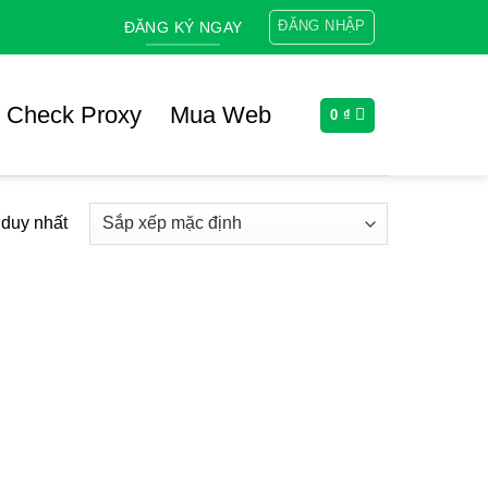
ĐĂNG NHẬP
ĐĂNG KÝ NGAY
Check Proxy
Mua Web
0
₫
 duy nhất