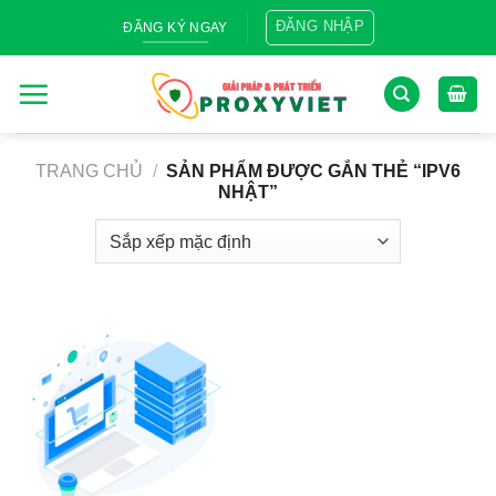
Skip
ĐĂNG NHẬP
ĐĂNG KÝ NGAY
to
content
TRANG CHỦ
/
SẢN PHẨM ĐƯỢC GẮN THẺ “IPV6
NHẬT”