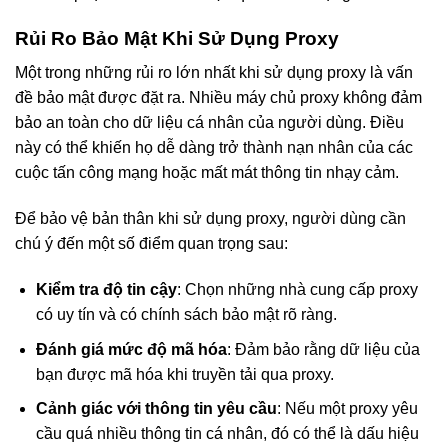
Rủi Ro Bảo Mật Khi Sử Dụng Proxy
Một trong những rủi ro lớn nhất khi sử dụng proxy là vấn
đề bảo mật được đặt ra. Nhiều máy chủ proxy không đảm
bảo an toàn cho dữ liệu cá nhân của người dùng. Điều
này có thể khiến họ dễ dàng trở thành nạn nhân của các
cuộc tấn công mạng hoặc mất mát thông tin nhạy cảm.
Để bảo vệ bản thân khi sử dụng proxy, người dùng cần
chú ý đến một số điểm quan trọng sau:
Kiểm tra độ tin cậy
: Chọn những nhà cung cấp proxy
có uy tín và có chính sách bảo mật rõ ràng.
Đánh giá mức độ mã hóa
: Đảm bảo rằng dữ liệu của
bạn được mã hóa khi truyền tải qua proxy.
Cảnh giác với thông tin yêu cầu
: Nếu một proxy yêu
cầu quá nhiều thông tin cá nhân, đó có thể là dấu hiệu