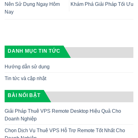
Nên Sử Dụng Ngay Hôm
Khám Phá Giải Pháp Tối Ưu
Nay
DANH MỤC TIN TỨC
Hướng dẫn sử dụng
Tin tức và cập nhật
BÀI NỔI BẬT
Giải Pháp Thuê VPS Remote Desktop Hiệu Quả Cho
Doanh Nghiệp
Chọn Dịch Vụ Thuê VPS Hỗ Trợ Remote Tốt Nhất Cho