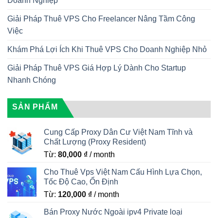
Doanh Nghiệp
Giải Pháp Thuê VPS Cho Freelancer Nâng Tầm Công
Việc
Khám Phá Lợi Ích Khi Thuê VPS Cho Doanh Nghiệp Nhỏ
Giải Pháp Thuê VPS Giá Hợp Lý Dành Cho Startup
Nhanh Chóng
SẢN PHẨM
Cung Cấp Proxy Dân Cư Việt Nam Tĩnh và
Chất Lượng (Proxy Resident)
Từ:
80,000
₫
/ month
Cho Thuê Vps Việt Nam Cấu Hình Lựa Chọn,
Tốc Độ Cao, Ổn Định
Từ:
120,000
₫
/ month
Bán Proxy Nước Ngoài ipv4 Private loại