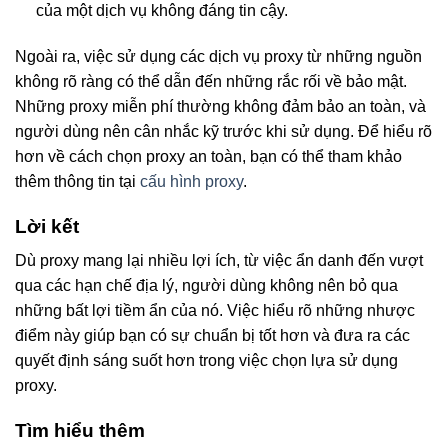
của một dịch vụ không đáng tin cậy.
Ngoài ra, việc sử dụng các dịch vụ proxy từ những nguồn
không rõ ràng có thể dẫn đến những rắc rối về bảo mật.
Những proxy miễn phí thường không đảm bảo an toàn, và
người dùng nên cân nhắc kỹ trước khi sử dụng. Để hiểu rõ
hơn về cách chọn proxy an toàn, bạn có thể tham khảo
thêm thông tin tại
cấu hình proxy
.
Lời kết
Dù proxy mang lại nhiều lợi ích, từ việc ẩn danh đến vượt
qua các hạn chế địa lý, người dùng không nên bỏ qua
những bất lợi tiềm ẩn của nó. Việc hiểu rõ những nhược
điểm này giúp bạn có sự chuẩn bị tốt hơn và đưa ra các
quyết định sáng suốt hơn trong việc chọn lựa sử dụng
proxy.
Tìm hiểu thêm