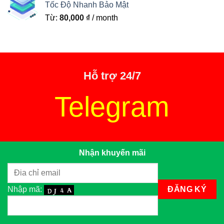
Tốc Độ Nhanh Bảo Mật
Từ:
80,000
₫
/ month
Hỗ trợ 24/7
Telegram
Nhận khuyến mãi
Nhập mã: